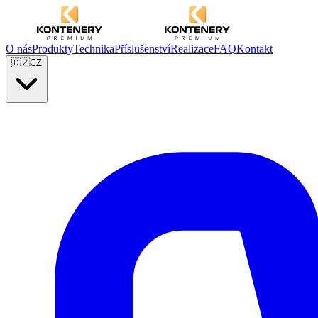
O nás
Produkty
Technika
Příslušenství
Realizace
FAQ
Kontakt
🇨🇿
CZ